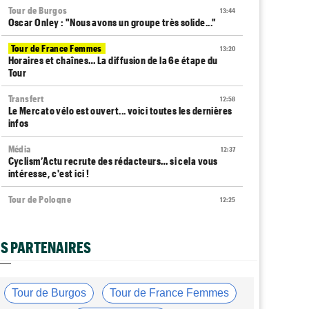
Tour de Burgos
13:44
Oscar Onley : "Nous avons un groupe très solide..."
Tour de France Femmes
13:20
Horaires et chaînes… La diffusion de la 6e étape du
Tour
Transfert
12:58
Le Mercato vélo est ouvert... voici toutes les dernières
infos
Média
12:37
Cyclism’Actu recrute des rédacteurs… si cela vous
intéresse, c'est ici !
Tour de Pologne
12:25
Paul Magnier, 14e de la 3e étape... puis déclassé
Tour de France Femmes
12:04
S PARTENAIRES
La 6e étape… un terrain propice aux baroudeuses à
Tournon ?
Transfert
11:54
Tour de Burgos
Tour de France Femmes
Soudal Quick-Step recrute un talentueux sprinteur