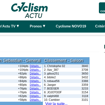
CO
►
►
m'Actu TV
Pronos
Cyclisme NOVO19
Crité
n Sebastian - General
Classement - Saison
+104pts
Détails...
1. Christophe 02
3840
+104pts
Détails...
2. Xav_387
3708
+92pts
Détails...
3. gibus251
3650
+88pts
Détails...
4. bibile2
3432
+84pts
Détails...
5. robaud56
3388
+80pts
Détails...
6. Jaeger
3359
+76pts
Détails...
7. BODSER
3233
+76pts
Détails...
8. JOJOTOOF
3154
+62pts
Détails...
9. valphil68
3118
+58pts
Détails...
10. Cambier
3101
Voir la suite...