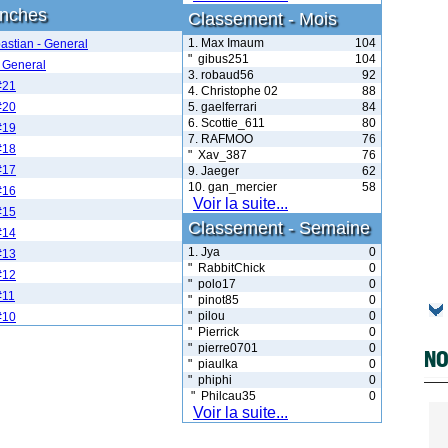
anches
Classement - Mois
1. Max Imaum
104
astian - General
" gibus251
104
 General
3. robaud56
92
#21
4. Christophe 02
88
#20
5. gaelferrari
84
6. Scottie_611
80
#19
7. RAFMOO
76
#18
" Xav_387
76
#17
9. Jaeger
62
10. gan_mercier
58
#16
Voir la suite...
#15
Classement - Semaine
#14
1. Jya
0
#13
" RabbitChick
0
#12
" polo17
0
#11
" pinot85
0
" pilou
0
#10
" Pierrick
0
" pierre0701
0
NO
" piaulka
0
" phiphi
0
" Philcau35
0
Voir la suite...