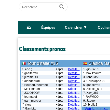
Recherche
Ok
⛰
►
Équipes
Calendrier
Cyclis
Classements pronos
Tour d'Italie #15
Clasica Sa
1. eric g
+1pts
Détails...
1. gibus251
" gaelferrari
+1pts
Détails...
" Max Imaum
" jeromeDD
+1pts
Détails...
3. robaud56
" alandeau01
+1pts
Détails...
4. Christophe 02
" Beubeu0neurone
+1pts
Détails...
5. gaelferrari
" Max Imaum
+1pts
Détails...
6. Scottie_611
" JOJOTOOF
+1pts
Détails...
7. Xav_387
" tourmalet
+1pts
Détails...
" RAFMOO
" gan_mercier
+1pts
Détails...
9. Jaeger
" clerc
+1pts
Détails...
10. bibile2
Voir la suite...
" Gambito
+1pts
Détails...