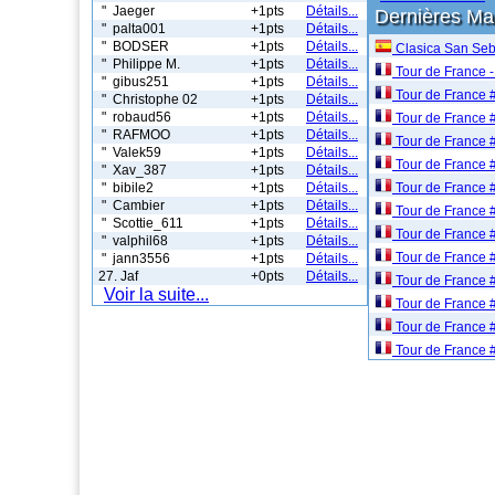
" Jaeger
+1pts
Détails...
Dernières M
" palta001
+1pts
Détails...
" BODSER
+1pts
Détails...
Clasica San Seb
" Philippe M.
+1pts
Détails...
Tour de France -
" gibus251
+1pts
Détails...
Tour de France 
" Christophe 02
+1pts
Détails...
" robaud56
+1pts
Détails...
Tour de France 
" RAFMOO
+1pts
Détails...
Tour de France 
" Valek59
+1pts
Détails...
Tour de France 
" Xav_387
+1pts
Détails...
" bibile2
+1pts
Détails...
Tour de France 
" Cambier
+1pts
Détails...
Tour de France 
" Scottie_611
+1pts
Détails...
Tour de France 
" valphil68
+1pts
Détails...
Tour de France 
" jann3556
+1pts
Détails...
27. Jaf
+0pts
Détails...
Tour de France 
Voir la suite...
Tour de France 
Tour de France 
Tour de France 