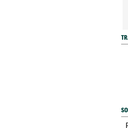
TR
SO