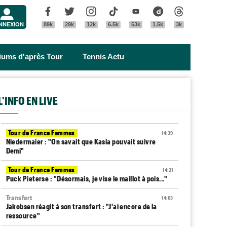
Menu
Facebook
Twitter
Instagram
Tik Tok
Youtube
Dailymotion
Threads
NNEXION
89k
29k
12k
6.5k
53k
1.5k
3k
riums d'après Tour
Tennis Actu
L'INFO EN LIVE
Tour de France Femmes
14:39
Niedermaier : "On savait que Kasia pouvait suivre
Demi"
Tour de France Femmes
14:21
Puck Pieterse : "Désormais, je vise le maillot à pois..."
Transfert
14:03
Jakobsen réagit à son transfert : "J'ai encore de la
ressource"