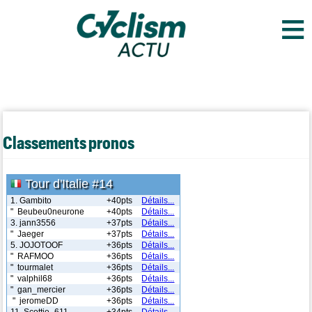
≡
Classements pronos
Tour d'Italie #14
1. Gambito
+40pts
Détails...
" Beubeu0neurone
+40pts
Détails...
3. jann3556
+37pts
Détails...
" Jaeger
+37pts
Détails...
5. JOJOTOOF
+36pts
Détails...
" RAFMOO
+36pts
Détails...
" tourmalet
+36pts
Détails...
" valphil68
+36pts
Détails...
" gan_mercier
+36pts
Détails...
" jeromeDD
+36pts
Détails...
11. Scottie_611
+34pts
Détails...