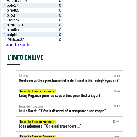
" RabbitChick
0
" polo17
0
" pinot85
0
" pilou
0
" Pierrick
0
" pierre0701
0
" piaulka
0
" phiphi
0
" Philcau35
0
Voir la suite...
L'INFO EN LIVE
Route
14:13
Quels seront les prochains défis de l'insatiable Tadej Pogacar ?
Tour de France Femmes
13:55
Tadej Pogacar joue les supporters pour Urska Zigart
Tour de Pologne
13:22
Louis Barré : "J'étais déterminé à remporter une étape"
Tour de France Femmes
13:04
Loes Adegeest : "On essaiera encore..."
Tour de France Femmes