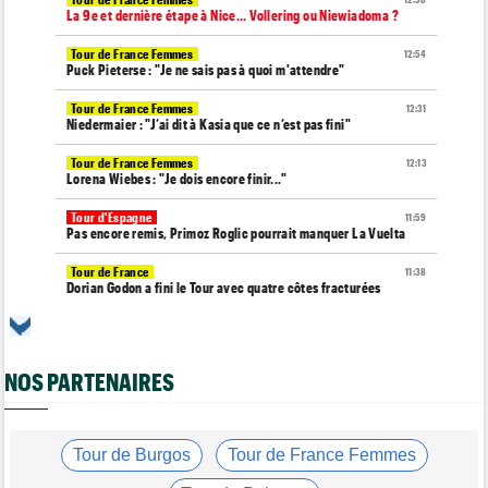
12:58
La 9e et dernière étape à Nice... Vollering ou Niewiadoma ?
Tour de France Femmes
12:54
Puck Pieterse : "Je ne sais pas à quoi m'attendre"
Tour de France Femmes
12:31
Niedermaier : "J’ai dit à Kasia que ce n’est pas fini"
Tour de France Femmes
12:13
Lorena Wiebes : "Je dois encore finir..."
Tour d'Espagne
11:59
Pas encore remis, Primoz Roglic pourrait manquer La Vuelta
Tour de France
11:38
Dorian Godon a fini le Tour avec quatre côtes fracturées
Média
11:20
Cyclism’Actu recrute rédacteurs… toutes les informations ici !
NOS PARTENAIRES
Tour de France Femmes
11:13
La FDJ-SUEZ assume sa stratégie : "C'est ça, le cyclisme"
Média
10:33
L'abonnement à Cyclism'Actu sans pub ni pop up : 9,99€ pour 1
Tour de Burgos
Tour de France Femmes
an