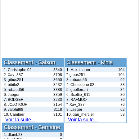
Classement - Saison
Classement - Mois
1. Christophe 02
3840
1. Max Imaum
104
2. Xav_387
3708
" gibus251
104
3. gibus251
3650
3. robaud56
92
4. bibile2
3432
4. Christophe 02
88
5. robaud56
3388
5. gaelferrari
84
6. Jaeger
3359
6. Scottie_611
80
7. BODSER
3233
7. RAFMOO
76
8. JOJOTOOF
3154
" Xav_387
76
9. valphil68
3118
9. Jaeger
62
10. Cambier
3101
10. gan_mercier
58
Voir la suite...
Voir la suite...
Classement - Semaine
1. dlamb23
0