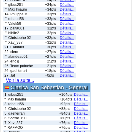
" gibus251
+34pts
Détails...
" Max Imaum
+34pts
Détails...
14. Philippe M.
+33pts
Détails...
" robaud56
+33pts
Détails...
" Valek59
+33pts
Détails...
17. palta001
+32pts
Détails...
" bibile2
+32pts
Détails...
" Christophe 02
+32pts
Détails...
" Xav_387
+32pts
Détails...
21. Cambier
+30pts
Détails...
22. clerc
+27pts
Détails...
" alandeau01
+27pts
Détails...
24. eric g
+25pts
Détails...
25. Team patoche
+21pts
Détails...
26. gaelferrari
+18pts
Détails...
27. Jaf
+0pts
Détails...
Voir la suite...
Clasica San Sebastian - General
1. gibus251
+104pts
Détails...
" Max Imaum
+104pts
Détails...
3. robaud56
+92pts
Détails...
4. Christophe 02
+88pts
Détails...
5. gaelferrari
+84pts
Détails...
6. Scottie_611
+80pts
Détails...
7. Xav_387
+76pts
Détails...
" RAFMOO
+76pts
Détails...