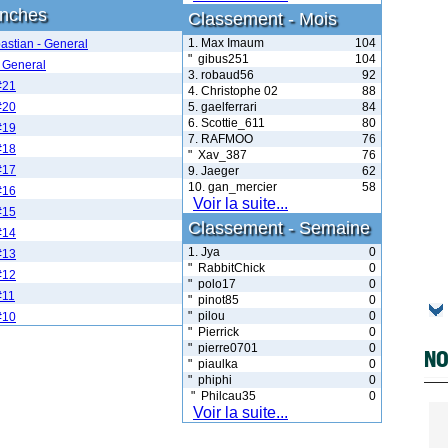
anches
Classement - Mois
1. Max Imaum
104
astian - General
" gibus251
104
 General
3. robaud56
92
#21
4. Christophe 02
88
#20
5. gaelferrari
84
6. Scottie_611
80
#19
7. RAFMOO
76
#18
" Xav_387
76
#17
9. Jaeger
62
10. gan_mercier
58
#16
Voir la suite...
#15
Classement - Semaine
#14
1. Jya
0
#13
" RabbitChick
0
#12
" polo17
0
#11
" pinot85
0
" pilou
0
#10
" Pierrick
0
" pierre0701
0
NO
" piaulka
0
" phiphi
0
" Philcau35
0
Voir la suite...