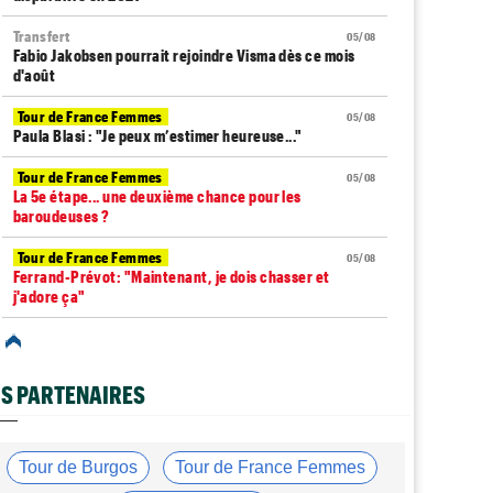
Transfert
05/08
Fabio Jakobsen pourrait rejoindre Visma dès ce mois
d'août
Tour de France Femmes
05/08
Paula Blasi : "Je peux m’estimer heureuse..."
Tour de France Femmes
05/08
La 5e étape... une deuxième chance pour les
baroudeuses ?
Tour de France Femmes
05/08
Ferrand-Prévot: "Maintenant, je dois chasser et
j'adore ça"
Tour de France Femmes
05/08
Lorena Wiebes : "Hâte de voir ce que l’avenir me
réserve"
S PARTENAIRES
Tour de Pologne
05/08
Jonathan Milan : "C'était chaotique, mais j'ai vraiment
apprécié"
Tour de Burgos
Tour de France Femmes