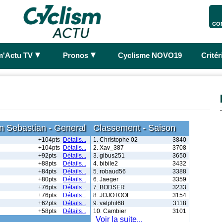
CO
►
►
m'Actu TV
Pronos
Cyclisme NOVO19
Crité
n Sebastian - General
Classement - Saison
+104pts
Détails...
1. Christophe 02
3840
+104pts
Détails...
2. Xav_387
3708
+92pts
Détails...
3. gibus251
3650
+88pts
Détails...
4. bibile2
3432
+84pts
Détails...
5. robaud56
3388
+80pts
Détails...
6. Jaeger
3359
+76pts
Détails...
7. BODSER
3233
+76pts
Détails...
8. JOJOTOOF
3154
+62pts
Détails...
9. valphil68
3118
+58pts
Détails...
10. Cambier
3101
Voir la suite...