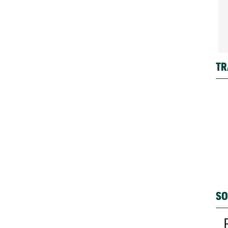
TR
SO