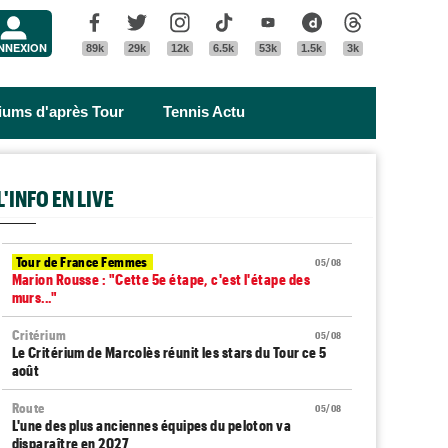
Menu
Facebook
Twitter
Instagram
Tik Tok
Youtube
Dailymotion
Threads
NNEXION
89k
29k
12k
6.5k
53k
1.5k
3k
riums d'après Tour
Tennis Actu
L'INFO EN LIVE
Tour de France Femmes
05/08
Marion Rousse : "Cette 5e étape, c'est l'étape des
murs..."
Critérium
05/08
Le Critérium de Marcolès réunit les stars du Tour ce 5
août
Route
05/08
L'une des plus anciennes équipes du peloton va
disparaître en 2027