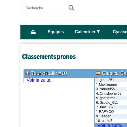
Recherche
Ok
⛰
►
Équipes
Calendrier
Cyclis
Classements pronos
Tour d'Italie #10
Clasica Sa
Voir la suite...
1. gibus251
" Max Imaum
3. robaud56
4. Christophe 02
5. gaelferrari
6. Scottie_611
7. Xav_387
" RAFMOO
9. Jaeger
10. bibile2
Voir la suite...