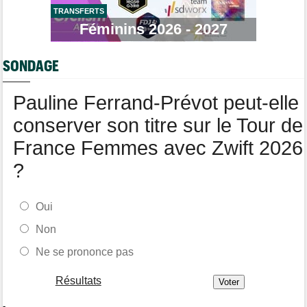
TRANSFERTS
Route
08/08
Robert Gesink : "Le cyclisme moderne est beaucoup plus
Féminins 2026 - 2027
propre..."
Tour de Pologne
08/08
SONDAGE
Joao Almeida a dû abandonner après une chute
Pauline Ferrand-Prévot peut-elle
conserver son titre sur le Tour de
France Femmes avec Zwift 2026
?
Oui
Non
Ne se prononce pas
Résultats
-