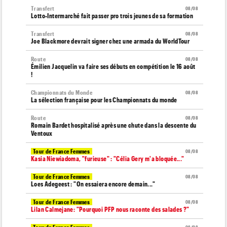
Transfert
08/08
Lotto-Intermarché fait passer pro trois jeunes de sa formation
Transfert
08/08
Joe Blackmore devrait signer chez une armada du WorldTour
Route
08/08
Émilien Jacquelin va faire ses débuts en compétition le 16 août
!
Championnats du Monde
08/08
La sélection française pour les Championnats du monde
Route
08/08
Romain Bardet hospitalisé après une chute dans la descente du
Ventoux
Tour de France Femmes
08/08
Kasia Niewiadoma, "furieuse" : "Célia Gery m'a bloquée..."
Tour de France Femmes
08/08
Loes Adegeest : "On essaiera encore demain..."
Tour de France Femmes
08/08
Lilan Calmejane: "Pourquoi PFP nous raconte des salades ?"