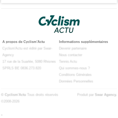
A propos de Cyclism'Actu
Informations supplémentaires
Cyclism'Actu est édité par Swar-
Devenir partenaire
Agency
Nous contacter
17 rue de la Suarlée, 5080 Rhisnes
Tennis Actu
SPRLS BE 0836.273.820
Qui sommes-nous ?
Conditions Générales
Données Personnelles
© Cyclism'Actu
Tous droits réservés
Produit par
Swar Agency
.
©2008-2026
-