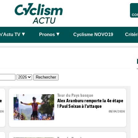
CO
►
►
m'Actu TV
Pronos
Cyclisme NOVO19
Crité
Tour du Pays basque
re
Alex Aranburu remporte la 4e étape
! Paul Seixas à l'attaque
026
09/04/2026