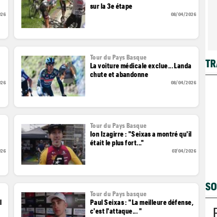
sur la 3e étape
026
08/04/2026
Tour du Pays Basque
TR
La voiture médicale exclue... Landa
chute et abandonne
026
08/04/2026
Tour du Pays Basque
u
Ion Izagirre : "Seixas a montré qu'il
était le plus fort..."
026
07/04/2026
SO
Tour du Pays basque
l
Paul Seixas : "La meilleure défense,
c'est l'attaque... "