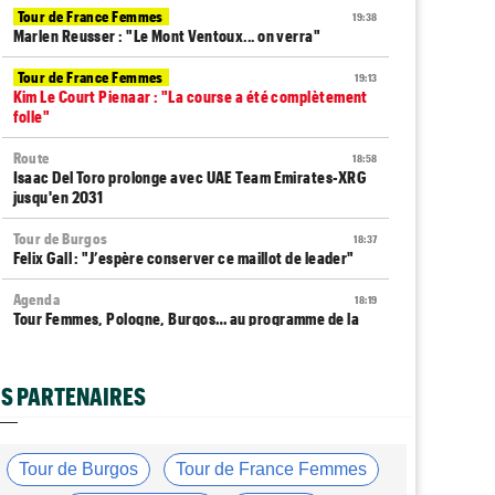
Tour de France Femmes
19:38
Marlen Reusser : "Le Mont Ventoux... on verra"
Tour de France Femmes
19:13
Kim Le Court Pienaar : "La course a été complètement
folle"
Route
18:58
Isaac Del Toro prolonge avec UAE Team Emirates-XRG
jusqu'en 2031
Tour de Burgos
18:37
Felix Gall : "J’espère conserver ce maillot de leader"
Agenda
18:19
Tour Femmes, Pologne, Burgos… au programme de la
fin de semaine
Tour de France Femmes
17:53
S PARTENAIRES
Kim Le Court remporte la 6e étape ! Cédrine Kerbaol 2e
Tour de France Femmes
17:43
Une portion de la 7e étape sera interdite au public
Tour de Burgos
Tour de France Femmes