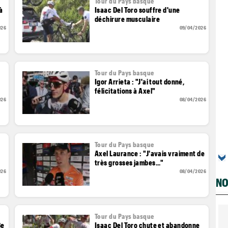
Tour du Pays basque
à
Isaac Del Toro souffre d'une
déchirure musculaire
026
09/04/2026
Tour du Pays basque
Igor Arrieta : "J'ai tout donné,
félicitations à Axel"
026
08/04/2026
Tour du Pays basque
Axel Laurance : "J'avais vraiment de
très grosses jambes..."
026
08/04/2026
NO
Tour du Pays basque
3e
Isaac Del Toro chute et abandonne