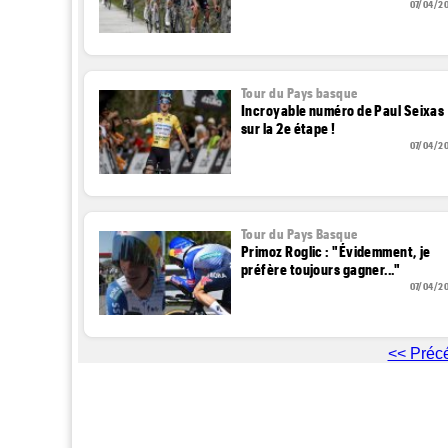
07/04/2
Tour du Pays basque
Incroyable numéro de Paul Seixas
sur la 2e étape !
07/04/2
Tour du Pays Basque
Primoz Roglic : "Évidemment, je
préfère toujours gagner..."
07/04/2
<< Préc