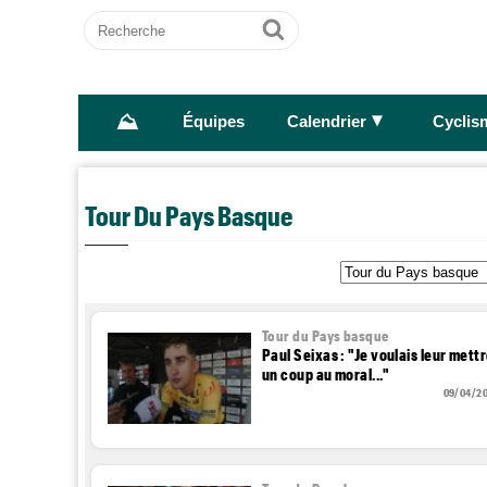
Recherche
Ok
⛰
►
Équipes
Calendrier
Cyclis
Tour Du Pays Basque
Tour du Pays basque
Paul Seixas : "Je voulais leur mett
un coup au moral..."
09/04/2