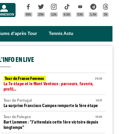
Menu
Facebook
Twitter
Instagram
Tik Tok
Youtube
Dailymotion
Threads
NNEXION
89k
29k
12k
6.5k
53k
1.5k
3k
riums d'après Tour
Tennis Actu
L'INFO EN LIVE
Tour de France Femmes
20:38
La 7e étape et le Mont Ventoux : parcours, favoris,
profil…
Tour du Portugal
20:17
La surprise Francisco Campos remporte la 1ère étape
Tour de Pologne
19:59
Bart Lemmen : "J'attendais cette 1ère victoire depuis
longtemps"