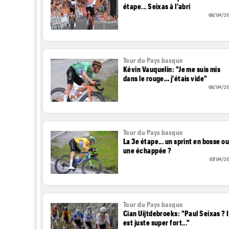
étape... Seixas à l'abri
08/04/2
Tour du Pays basque
Kévin Vauquelin: "Je me suis mis
dans le rouge… j'étais vide"
08/04/2
Tour du Pays basque
La 3e étape... un sprint en bosse o
une échappée ?
07/04/2
Tour du Pays basque
Cian Uijtdebroeks: "Paul Seixas ? I
est juste super fort..."