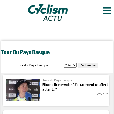
≡
Tour Du Pays Basque
Tour du Pays basque
Mischa Bredewold : "J'ai rarement souffert
autant…"
17/05/2026