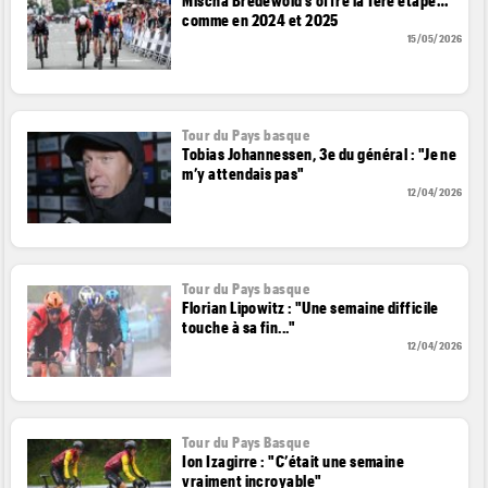
comme en 2024 et 2025
15/05/2026
Tour du Pays basque
Tobias Johannessen, 3e du général : "Je ne
m’y attendais pas"
12/04/2026
Tour du Pays basque
Florian Lipowitz : "Une semaine difficile
touche à sa fin..."
12/04/2026
Tour du Pays Basque
Ion Izagirre : "C’était une semaine
vraiment incroyable"