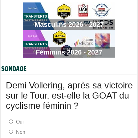
Mangeas
Tour d'Espagne
10:41
TRANSFERTS
La 20e étape de La Vuelta modifiée à cause des éboulements
Masculins 2026 - 2027
Route
10:26
Robert Gesink : "Le cyclisme moderne est beaucoup plus
propre..."
TRANSFERTS
Tour de France Femmes
09:55
Féminins 2026 - 2027
Puck Pieterse : "Le maillot jaune ? C'est un rêve que j'ai"
Tour de France Femmes
09:38
SONDAGE
Lorena Wiebes : "Le maillot vert ? J’avais quelques doutes"
Championnats du Monde
09:33
Demi Vollering, après sa victoire
L'équipe de France pour les Championnats du monde de VTT
sur le Tour, est-elle la GOAT du
cyclisme féminin ?
Oui
Non