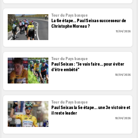
Tour du Pays basque
La 6e étape... Paul Seixas successeur de
Christophe Moreau ?
11/04/2026
Tour du Pays basque
Paul Seixas : "Je vais faire... pour éviter
d’être embêté"
10/04/2026
Tour du Pays basque
Paul Seixas la 5e étape... une 3e victoire et
il reste leader
10/04/2026