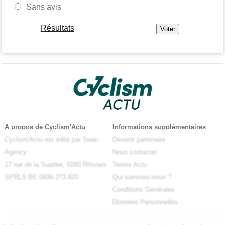
Sans avis
Résultats
-
A propos de Cyclism'Actu
Informations supplémentaires
Cyclism'Actu est édité par Swar-
Devenir partenaire
Agency
Nous contacter
17 rue de la Suarlée, 5080 Rhisnes
Tennis Actu
SPRLS BE 0836.273.820
Qui sommes-nous ?
Conditions Générales
Données Personnelles