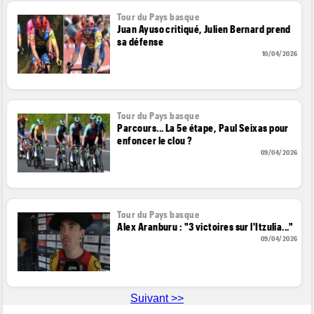
Tour du Pays basque
Juan Ayuso critiqué, Julien Bernard prend
sa défense
10/04/2026
Tour du Pays basque
Parcours... La 5e étape, Paul Seixas pour
enfoncer le clou ?
09/04/2026
Tour du Pays basque
Alex Aranburu : "3 victoires sur l'Itzulia..."
09/04/2026
Suivant >>