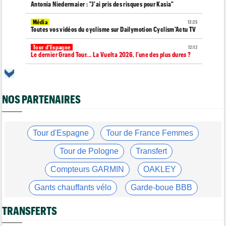
Antonia Niedermaier : "J'ai pris des risques pour Kasia"
Média
12:25
Toutes vos vidéos du cyclisme sur Dailymotion Cyclism'Actu TV
Tour d'Espagne
12:12
Le dernier Grand Tour... La Vuelta 2026, l’une des plus dures ?
Matériel
11:50
Insta360 était à Paris avec 250 cyclistes pour son Think Bold,
Ride Bold
NOS PARTENAIRES
Média
11:45
Toutes vos vidéos du cyclisme sur Youtube Cyclism'Actu TV
Transfert
Tour d'Espagne
Tour de France Femmes
11:42
Un double vainqueur d'étape sur le Giro vers la NSN jusqu'en
2029 !
Tour de Pologne
Transfert
Tour de France Femmes
11:35
Compteurs GARMIN
OAKLEY
Cédrine Kerbaol : "Si le Tour faisait déjà 3 semaines..."
Gants chauffants vélo
Garde-boue BBB
Tour d'Espagne
11:24
La Soudal Quick-Step a perdu un de ses leaders pour La Vuelta
Casque ABUS
Jeu de Vélo
TRANSFERTS
La Polynormande
10:49
La 11e manche des FDJ United Series, c'est dimanche chez
Brassard Fréquence Cardiaque