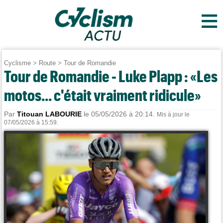
≡
Cyclisme
>
Route
>
Tour de Romandie
Tour de Romandie - Luke Plapp : «Les
motos... c'était vraiment ridicule»
Par
Titouan LABOURIE
le 05/05/2026 à 20:14.
Mis à jour le
07/05/2026 à 15:59.