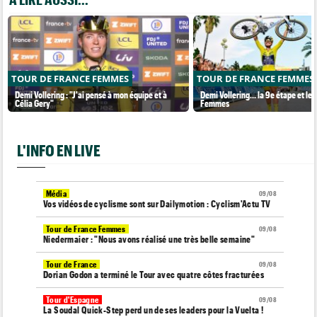
TOUR DE FRANCE FEMMES
TOUR DE FRANCE FEMMES
Demi Vollering : "J'ai pensé à mon équipe et à
Demi Vollering... la 9e étape et le
Célia Gery"
Femmes
L'INFO EN LIVE
Média
09/08
Vos vidéos de cyclisme sont sur Dailymotion : Cyclism'Actu TV
Tour de France Femmes
09/08
Niedermaier : "Nous avons réalisé une très belle semaine"
Tour de France
09/08
Dorian Godon a terminé le Tour avec quatre côtes fracturées
Tour d'Espagne
09/08
La Soudal Quick-Step perd un de ses leaders pour la Vuelta !