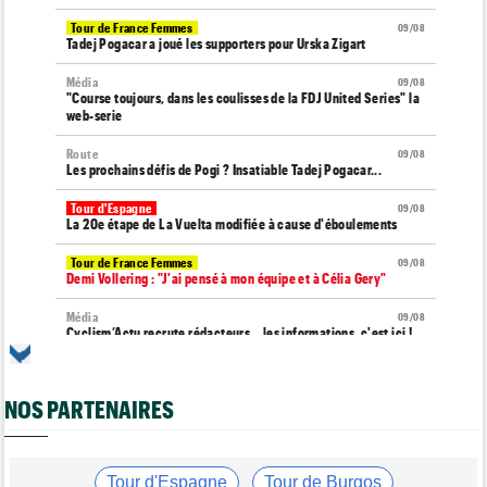
Tour de France Femmes
09/08
Tadej Pogacar a joué les supporters pour Urska Zigart
Média
09/08
"Course toujours, dans les coulisses de la FDJ United Series" la
web-serie
Route
09/08
Les prochains défis de Pogi ? Insatiable Tadej Pogacar...
Tour d'Espagne
09/08
La 20e étape de La Vuelta modifiée à cause d'éboulements
Tour de France Femmes
09/08
Demi Vollering : "J'ai pensé à mon équipe et à Célia Gery"
Média
09/08
Cyclism’Actu recrute rédacteurs… les informations, c'est ici !
Route
09/08
Émilien Jacquelin va faire ses débuts à la compétition le 16
NOS PARTENAIRES
août prochain
Tour de France Femmes
09/08
Demi Vollering... la 9e étape et le Tour de France Femmes
Tour d'Espagne
Tour de Burgos