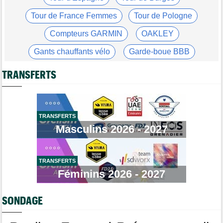
Tour de France Femmes
09/08
Vollering : "Niewiadoma ? Si elle parle de fair-play..."
Tour de France Femmes
Tour de Pologne
Tour d'Espagne
09/08
Compteurs GARMIN
OAKLEY
Primoz Roglic pourrait manquer La Vuelta... pas remis de sa
chute
Gants chauffants vélo
Garde-boue BBB
Tour de France Femmes
09/08
Casque ABUS
Jeu de Vélo
Lars Boom : "Célia Géry dit qu'elle n'a rien fait de mal"
TRANSFERTS
Brassard Fréquence Cardiaque
Tour de France Femmes
09/08
Lorena Wiebes va ramener le maillot vert à Nice !
Tour de Pologne
09/08
TRANSFERTS
Stefan Küng la 7e étape, Brenner le général... jackpot pour
Masculins 2026 - 2027
Tudor
Route
09/08
Romain Bardet hospitalisé après une chute dans la descente du
Mont Ventoux
TRANSFERTS
Féminins 2026 - 2027
Tour de Pologne
09/08
Louis Barré, son 1er succès chez les pros : "J'étais déterminé"
SONDAGE
Tour de France Femmes
09/08
Loes Adegeest : "On essaiera encore..."